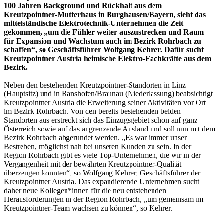
100 Jahren Background und Rückhalt aus dem
Kreutzpointner-Mutterhaus in Burghausen/Bayern, sieht das
mittelständische Elektrotechnik-Unternehmen die Zeit
gekommen, „um die Fühler weiter auszustrecken und Raum
für Expansion und Wachstum auch im Bezirk Rohrbach zu
schaffen“, so Geschäftsführer Wolfgang Kehrer. Dafür sucht
Kreutzpointner Austria heimische Elektro-Fachkräfte aus dem
Bezirk.
Neben den bestehenden Kreutzpointner-Standorten in Linz
(Hauptsitz) und in Ranshofen/Braunau (Niederlassung) beabsichtigt
Kreutzpointner Austria die Erweiterung seiner Aktivitäten vor Ort
im Bezirk Rohrbach. Von den bereits bestehenden beiden
Standorten aus erstreckt sich das Einzugsgebiet schon auf ganz
Österreich sowie auf das angrenzende Ausland und soll nun mit dem
Bezirk Rohrbach abgerundet werden. „Es war immer unser
Bestreben, möglichst nah bei unseren Kunden zu sein. In der
Region Rohrbach gibt es viele Top-Unternehmen, die wir in der
Vergangenheit mit der bewährten Kreutzpointner-Qualität
überzeugen konnten“, so Wolfgang Kehrer, Geschäftsführer der
Kreutzpointner Austria. Das expandierende Unternehmen sucht
daher neue Kollegen*innen für die neu entstehenden
Herausforderungen in der Region Rohrbach, „um gemeinsam im
Kreutzpointner-Team wachsen zu können“, so Kehrer.