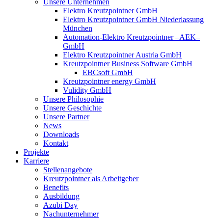
Unsere Unternehmen
Elektro Kreutzpointner GmbH
Elektro Kreutzpointner GmbH Niederlassung
München
Automation-Elektro Kreutzpointner –AEK–
GmbH
Elektro Kreutzpointner Austria GmbH
Kreutzpointner Business Software GmbH
EBCsoft GmbH
Kreutzpointner energy GmbH
Vulidity GmbH
Unsere Philosophie
Unsere Geschichte
Unsere Partner
News
Downloads
Kontakt
Projekte
Karriere
Stellenangebote
Kreutzpointner als Arbeitgeber
Benefits
Ausbildung
Azubi Day
Nachunternehmer