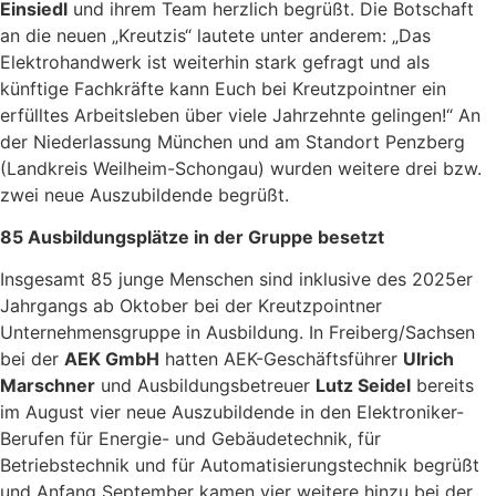
Einsiedl
und ihrem Team herzlich begrüßt. Die Botschaft
an die neuen „Kreutzis“ lautete unter anderem: „Das
Elektrohandwerk ist weiterhin stark gefragt und als
künftige Fachkräfte kann Euch bei Kreutzpointner ein
erfülltes Arbeitsleben über viele Jahrzehnte gelingen!“ An
der Niederlassung München und am Standort Penzberg
(Landkreis Weilheim-Schongau) wurden weitere drei bzw.
zwei neue Auszubildende begrüßt.
85 Ausbildungsplätze in der Gruppe besetzt
Insgesamt 85 junge Menschen sind inklusive des 2025er
Jahrgangs ab Oktober bei der Kreutzpointner
Unternehmensgruppe in Ausbildung. In Freiberg/Sachsen
bei der
AEK GmbH
hatten AEK-Geschäftsführer
Ulrich
Marschner
und Ausbildungsbetreuer
Lutz Seidel
bereits
im August vier neue Auszubildende in den Elektroniker-
Berufen für Energie- und Gebäudetechnik, für
Betriebstechnik und für Automatisierungstechnik begrüßt
und Anfang September kamen vier weitere hinzu bei der