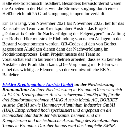
Halle elektrotechnisch installiert. Besonders herausfordernd waren
die Arbeiten in der Halle, weil die Stromversorgung durch einen
Heißbereich mit 55 Grad Umgebungstemperatur verläuft.
Ein Jahr lang, von November 2021 bis November 2022, lief für das
Ranshofener Team von Kreutzpointner Austria das Projekt
„Datamatrix Code für Nachverfolgung der Felgentypen“ im Auftrag
der Borbet. Hier musste die Einbindung von neuen Anlagen in den
Bestand vorgenommen werden. QR-Codes auf den von Borbet
gegossenen Alufelgen dienen dann der Nachverfolgung im
Produktionsprozess. Beim Projekt musste das Team so
vorausschauend im laufenden Betrieb arbeiten, dass es zu keinerlei
Ausfällen der Produktion kam. „Die Vorplanung mit E-Plan war
dabei das wichtigste Element“, so der verantwortliche EKA-
Bauleiter.
Elektro Kreutzpointner Austria GmbH
an der Niederlassung
Braunau/Inn:
An ihrer Niederlassung in Braunau/Oberösterreich
ist Elektro Kreutzpointner Austria schwerpunktmäßig tätig für die
drei Standortunternehmen AMAG Austria Metall AG, BORBET
Austria GmbH sowie Hammerer Aluminium Industries GmbH
(HAI). Entsprechend hoch spezialisiert und angepasst an die
technischen Standards der Werksunternehmen sind die
Kompetenzen und die technische Ausstattung des Kreutzpointner-
Teams in Braunau. Darüber hinaus wird das komplette EMSR-