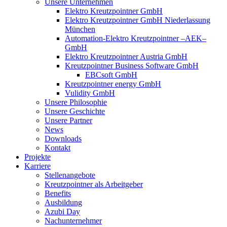
Unsere Unternehmen
Elektro Kreutzpointner GmbH
Elektro Kreutzpointner GmbH Niederlassung
München
Automation-Elektro Kreutzpointner –AEK–
GmbH
Elektro Kreutzpointner Austria GmbH
Kreutzpointner Business Software GmbH
EBCsoft GmbH
Kreutzpointner energy GmbH
Vulidity GmbH
Unsere Philosophie
Unsere Geschichte
Unsere Partner
News
Downloads
Kontakt
Projekte
Karriere
Stellenangebote
Kreutzpointner als Arbeitgeber
Benefits
Ausbildung
Azubi Day
Nachunternehmer