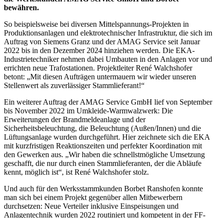
bewähren.
So beispielsweise bei diversen Mittelspannungs-Projekten in
Produktionsanlagen und elektrotechnischer Infrastruktur, die sich im
Auftrag von Siemens Granz und der AMAG Service seit Januar
2022 bis in den Dezember 2024 hinziehen werden. Die EKA-
Industrietechniker nehmen dabei Umbauten in den Anlagen vor und
errichten neue Trafostationen. Projektleiter René Walchshofer
betont: „Mit diesen Aufträgen untermauern wir wieder unseren
Stellenwert als zuverlässiger Stammlieferant!“
Ein weiterer Auftrag der AMAG Service GmbH lief von September
bis November 2022 im Umkleide-Warmwalzwerk: Die
Erweiterungen der Brandmeldeanlage und der
Sicherheitsbeleuchtung, die Beleuchtung (Außen/Innen) und die
Lüftungsanlage wurden durchgeführt. Hier zeichnete sich die EKA
mit kurzfristigen Reaktionszeiten und perfekter Koordination mit
den Gewerken aus. „Wir haben die schnellstmögliche Umsetzung
geschafft, die nur durch einen Stammlieferanten, der die Abläufe
kennt, möglich ist“, ist René Walchshofer stolz.
Und auch für den Werksstammkunden Borbet Ranshofen konnte
man sich bei einem Projekt gegenüber allen Mitbewerbern
durchsetzen: Neue Verteiler inklusive Einspeisungen und
Anlagentechnik wurden 2022 routiniert und kompetent in der FF-