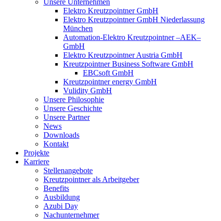
Unsere Unternehmen
Elektro Kreutzpointner GmbH
Elektro Kreutzpointner GmbH Niederlassung
München
Automation-Elektro Kreutzpointner –AEK–
GmbH
Elektro Kreutzpointner Austria GmbH
Kreutzpointner Business Software GmbH
EBCsoft GmbH
Kreutzpointner energy GmbH
Vulidity GmbH
Unsere Philosophie
Unsere Geschichte
Unsere Partner
News
Downloads
Kontakt
Projekte
Karriere
Stellenangebote
Kreutzpointner als Arbeitgeber
Benefits
Ausbildung
Azubi Day
Nachunternehmer