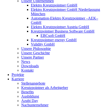
Unsere Unternehmen
Elektro Kreutzpointner GmbH
Elektro Kreutzpointner GmbH Niederlassung
München
Automation-Elektro Kreutzpointner –AEK–
GmbH
Elektro Kreutzpointner Austria GmbH
Kreutzpointner Business Software GmbH
EBCsoft GmbH
Kreutzpointner energy GmbH
Vulidity GmbH
Unsere Philosophie
Unsere Geschichte
Unsere Partner
News
Downloads
Kontakt
Projekte
Karriere
Stellenangebote
Kreutzpointner als Arbeitgeber
Benefits
Ausbildung
Azubi Day
Nachunternehmer