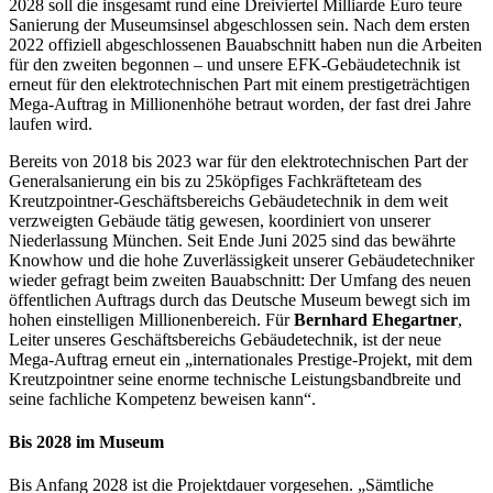
2028 soll die insgesamt rund eine Dreiviertel Milliarde Euro teure
Sanierung der Museumsinsel abgeschlossen sein. Nach dem ersten
2022 offiziell abgeschlossenen Bauabschnitt haben nun die Arbeiten
für den zweiten begonnen – und unsere EFK-Gebäudetechnik ist
erneut für den elektrotechnischen Part mit einem prestigeträchtigen
Mega-Auftrag in Millionenhöhe betraut worden, der fast drei Jahre
laufen wird.
Bereits von 2018 bis 2023 war für den elektrotechnischen Part der
Generalsanierung ein bis zu 25köpfiges Fachkräfteteam des
Kreutzpointner-Geschäftsbereichs Gebäudetechnik in dem weit
verzweigten Gebäude tätig gewesen, koordiniert von unserer
Niederlassung München. Seit Ende Juni 2025 sind das bewährte
Knowhow und die hohe Zuverlässigkeit unserer Gebäudetechniker
wieder gefragt beim zweiten Bauabschnitt: Der Umfang des neuen
öffentlichen Auftrags durch das Deutsche Museum bewegt sich im
hohen einstelligen Millionenbereich. Für
Bernhard Ehegartner
,
Leiter unseres Geschäftsbereichs Gebäudetechnik, ist der neue
Mega-Auftrag erneut ein „internationales Prestige-Projekt, mit dem
Kreutzpointner seine enorme technische Leistungsbandbreite und
seine fachliche Kompetenz beweisen kann“.
Bis 2028 im Museum
Bis Anfang 2028 ist die Projektdauer vorgesehen. „Sämtliche