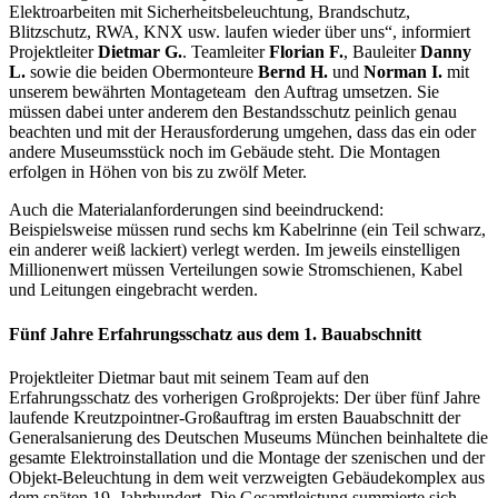
Elektroarbeiten mit Sicherheitsbeleuchtung, Brandschutz,
Blitzschutz, RWA, KNX usw. laufen wieder über uns“, informiert
Projektleiter
Dietmar G.
. Teamleiter
Florian F.
, Bauleiter
Danny
L.
sowie die beiden Obermonteure
Bernd H.
und
Norman I.
mit
unserem bewährten Montageteam den Auftrag umsetzen. Sie
müssen dabei unter anderem den Bestandsschutz peinlich genau
beachten und mit der Herausforderung umgehen, dass das ein oder
andere Museumsstück noch im Gebäude steht. Die Montagen
erfolgen in Höhen von bis zu zwölf Meter.
Auch die Materialanforderungen sind beeindruckend:
Beispielsweise müssen rund sechs km Kabelrinne (ein Teil schwarz,
ein anderer weiß lackiert) verlegt werden. Im jeweils einstelligen
Millionenwert müssen Verteilungen sowie Stromschienen, Kabel
und Leitungen eingebracht werden.
Fünf Jahre Erfahrungsschatz aus dem 1. Bauabschnitt
Projektleiter Dietmar baut mit seinem Team auf den
Erfahrungsschatz des vorherigen Großprojekts: Der über fünf Jahre
laufende Kreutzpointner-Großauftrag im ersten Bauabschnitt der
Generalsanierung des Deutschen Museums München beinhaltete die
gesamte Elektroinstallation und die Montage der szenischen und der
Objekt-Beleuchtung in dem weit verzweigten Gebäudekomplex aus
dem späten 19. Jahrhundert. Die Gesamtleistung summierte sich