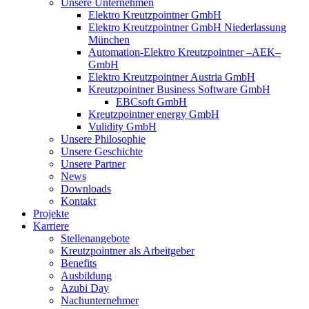
Unsere Unternehmen
Elektro Kreutzpointner GmbH
Elektro Kreutzpointner GmbH Niederlassung
München
Automation-Elektro Kreutzpointner –AEK–
GmbH
Elektro Kreutzpointner Austria GmbH
Kreutzpointner Business Software GmbH
EBCsoft GmbH
Kreutzpointner energy GmbH
Vulidity GmbH
Unsere Philosophie
Unsere Geschichte
Unsere Partner
News
Downloads
Kontakt
Projekte
Karriere
Stellenangebote
Kreutzpointner als Arbeitgeber
Benefits
Ausbildung
Azubi Day
Nachunternehmer