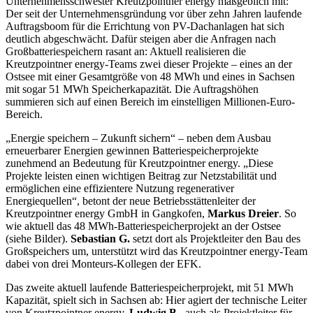
Unternehmensschwester Kreutzpointner energy maßgeblich mit:
Der seit der Unternehmensgründung vor über zehn Jahren laufende
Auftragsboom für die Errichtung von PV-Dachanlagen hat sich
deutlich abgeschwächt. Dafür steigen aber die Anfragen nach
Großbatteriespeichern rasant an: Aktuell realisieren die
Kreutzpointner energy-Teams zwei dieser Projekte – eines an der
Ostsee mit einer Gesamtgröße von 48 MWh und eines in Sachsen
mit sogar 51 MWh Speicherkapazität. Die Auftragshöhen
summieren sich auf einen Bereich im einstelligen Millionen-Euro-
Bereich.
„Energie speichern – Zukunft sichern“ – neben dem Ausbau
erneuerbarer Energien gewinnen Batteriespeicherprojekte
zunehmend an Bedeutung für Kreutzpointner energy. „Diese
Projekte leisten einen wichtigen Beitrag zur Netzstabilität und
ermöglichen eine effizientere Nutzung regenerativer
Energiequellen“, betont der neue Betriebsstättenleiter der
Kreutzpointner energy GmbH in Gangkofen,
Markus Dreier
. So
wie aktuell das 48 MWh-Batteriespeicherprojekt an der Ostsee
(siehe Bilder).
Sebastian G.
setzt dort als Projektleiter den Bau des
Großspeichers um, unterstützt wird das Kreutzpointner energy-Team
dabei von drei Monteurs-Kollegen der EFK.
Das zweite aktuell laufende Batteriespeicherprojekt, mit 51 MWh
Kapazität, spielt sich in Sachsen ab: Hier agiert der technische Leiter
von Kreutzpointner energy,
Ludwig B.
, auch als Projektleiter für